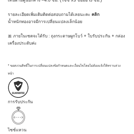
เส้นผ่านศูนย์กลาง ≈4.6 ซม. (ไซซ์ XS ข้อมือ 13 ซม.)
รายละเอียดเพิ่มเติมติดต่อสอบถามได้เลยนะคะ
คลิก
น้ำหนักทองอาจมีการเปลี่ยนแปลงเล็กน้อย
🎀 ภายในเซตจะได้รับ : ถุงกระดาษผูกโบว์ + ใบรับประกัน + กล่อง
เครื่องประดับค่ะ
* ขอสงวนสิทธิ์ในการเปลี่ยนแปลงข้อกำหนดและเงื่อนไขโดยไม่ต้องแจ้งให้ทราบล่วง
หน้า
การรับประกัน
ไซซ์แหวน