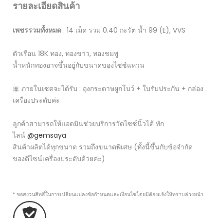
รายละเอียดสินค้า
เพชรรวมทั้งหมด
: 14 เม็ด รวม 0.40 กะรัต น้ำ 99 (E), VVS
ตัวเรือน 18K ทอง, ทองขาว, ทองชมพู
น้ำหนักทองอาจขึ้นอยู่กับขนาดของไซซ์แหวน
🎀 ภายในเซตจะได้รับ : ถุงกระดาษผูกโบว์ + ใบรับประกัน + กล่อง
เครื่องประดับค่ะ
ลูกค้าสามารถให้แอดมินช่วยบริการวัดไซซ์นิ้วได้ ทัก
ไลน์
@gemsaya
สินค้าผลิตได้ทุกขนาด รวมถึงขนาดพิเศษ​ (ทั้งนี้ขึ้นกับข้อจำกัด
ของดีไซน์เครื่องประดับด้วยค่ะ)
* ขอสงวนสิทธิ์ในการเปลี่ยนแปลงข้อกำหนดและเงื่อนไขโดยมิต้องแจ้งให้ทราบล่วงหน้า