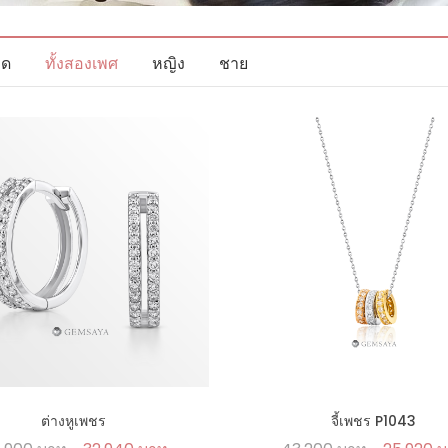
มด
ทั้งสองเพศ
หญิง
ชาย
ต่างหูเพชร
จี้เพชร P1043